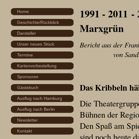
1991 - 2011 -
Home
Geschichte/Rückblick
Marxgrün
Darsteller
Bericht aus der Fra
Unser neues Stück
von Sand
Termine
Kartenvorbestellung
Sponsoren
Das Kribbeln hä
Gästebuch
Ausflug nach Hamburg
Die Theatergruppe
Ausflug nach Berlin
Bühnen der Regio
Newsletter
Den Spaß am Spiel
Kontakt
sind noch heute d