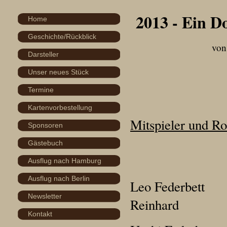
2013 - Ein D
Home
Geschichte/Rückblick
von Erich
Darsteller
Unser neues Stück
Termine
Kartenvorbestellung
Mitspieler und Ro
Sponsoren
Gästebuch
Ausflug nach Hamburg
Ausflug nach Berlin
Leo Fe
Newsletter
Reinhard
Kontakt