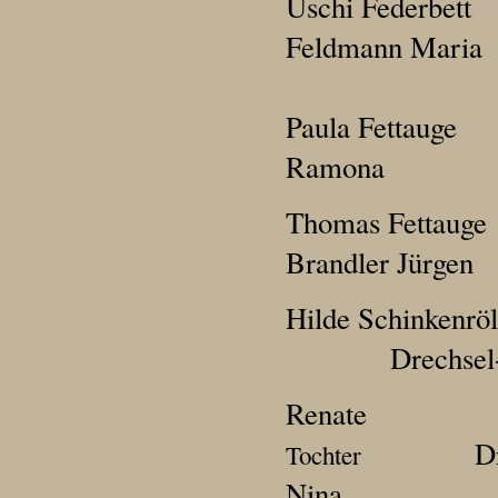
Uschi Federbett
Feldmann Maria
Paula F
Ramona
Thomas F
Brandler Jürgen
Hilde Schinke
Drechsel
Re
D
Tochter
Nina